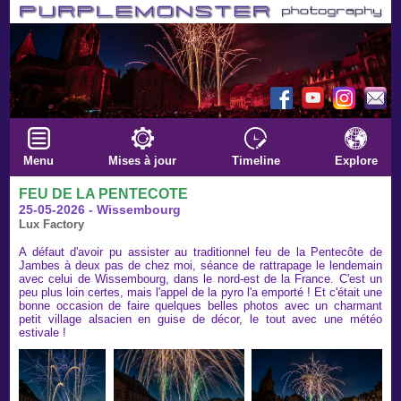
Menu
Mises à jour
Timeline
Explore
FEU DE LA PENTECOTE
25-05-2026 - Wissembourg
Lux Factory
A défaut d'avoir pu assister au traditionnel feu de la Pentecôte de
Jambes à deux pas de chez moi, séance de rattrapage le lendemain
avec celui de Wissembourg, dans le nord-est de la France. C'est un
peu plus loin certes, mais l'appel de la pyro l'a emporté ! Et c'était une
bonne occasion de faire quelques belles photos avec un charmant
petit village alsacien en guise de décor, le tout avec une météo
estivale !