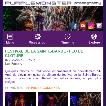
Menu
Mises à jour
Timeline
Explore
FESTIVAL DE LA SAINTE-BARBE - FEU DE
CLOTURE
07-12-2025 - Liévin
Lux Factory
Quelques photos du traditionnel embrasement du chevalement St-
Amé de Liévin, en guise de clôture du festival de la Sainte-Barbe,
avec un point de vue différent des autres années, un peu plus
éloigné.
>> PHOTOS
>> PAGES CONNEXES