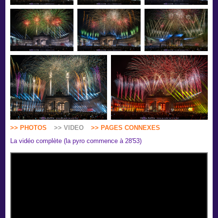
>> PHOTOS
>> VIDEO
>> PAGES CONNEXES
La vidéo complète (la pyro commence à 28'53)