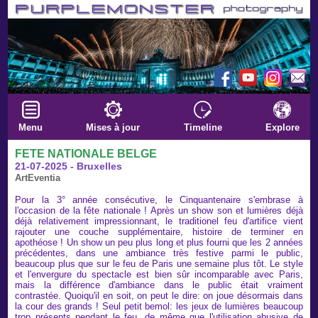
Menu
Mises à jour
Timeline
Explore
FETE NATIONALE BELGE
21-07-2025 - Bruxelles
ArtEventia
Pour la 3° année consécutive, le Cinquantenaire s'embrase à
l'occasion de la fête nationale ! Après un show son et lumières déjà
déjà relativement impressionnant, le traditionel feu d'artifice vient
rajouter une couche supplémentaire, histoire de terminer en
apothéose ! Un show un peu plus long et plus fourni que les 2 années
précédentes, dans une ambiance très festive parmi le public,
beaucoup plus que sur le feu de Paris une semaine plus tôt. Le style
et l'envergure du spectacle est bien sûr incomparable avec Paris,
mais la différence d'ambiance dans le public était vraiment
contrastée. Quoiqu'il en soit, on peut le dire: on joue désormais dans
la cour des grands ! Seul petit bemol: les jeux de lumières beaucoup
trop présents pendant le feu, de même que l'utilisation abusive de