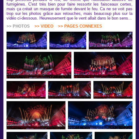
fumigènes. C'est très bien pour faire ressortir les faisceaux certes,
mais ça créait un masque de fumée devant le feu. Ca ne se voit pas
trop sur les photos grâce aux retouches, mais beaucoup plus sur la
vidéo ci-dessous. Heureusement que le vent allait dans le bon sens...
>> PHOTOS
>> VIDEO
>> PAGES CONNEXES