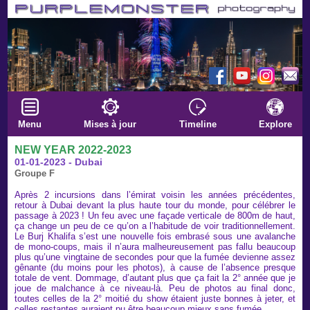
Menu
Mises à jour
Timeline
Explore
NEW YEAR 2022-2023
01-01-2023 - Dubai
Groupe F
Après 2 incursions dans l’émirat voisin les années précédentes,
retour à Dubai devant la plus haute tour du monde, pour célébrer le
passage à 2023 ! Un feu avec une façade verticale de 800m de haut,
ça change un peu de ce qu’on a l’habitude de voir traditionnellement.
Le Burj Khalifa s’est une nouvelle fois embrasé sous une avalanche
de mono-coups, mais il n’aura malheureusement pas fallu beaucoup
plus qu’une vingtaine de secondes pour que la fumée devienne assez
gênante (du moins pour les photos), à cause de l’absence presque
totale de vent. Dommage, d’autant plus que ça fait la 2° année que je
joue de malchance à ce niveau-là. Peu de photos au final donc,
toutes celles de la 2° moitié du show étaient juste bonnes à jeter, et
celles restantes auraient pu être beaucoup mieux sans fumée.