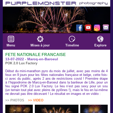
Menu
Mises à jour
Timeline
Explore
FETE NATIONALE FRANCAISE
13-07-2022 - Marcq-en-Baroeul
POK 2.0 Lux Factory
Début du mini-marathon pyro du mois de juillet, avec pas moins de 4
feux en 9 jours pour les fêtes nationales française et belge, cette fois-
ci avec du public, après 2 ans de restrictions covid ! Première étape
à l’hippodrome de Marcq-en-Baroeul dans la banlieue de Lille, pour un
feu signé POK 2.0 Lux Factory. Le lieu n’est pas sexy pour un sou
(un terrain tout plat avec pleins de pylônes !), mais le feu en lui-même
ne devrait pas être décevant ! Le résultat en images et en vidéo :
>> PHOTOS
>> VIDEO