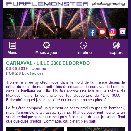
Menu
Mises à jour
Timeline
Explore
CARNAVAL - LILLE 3000 ELDORADO
08-06-2019 - Lomme
POK 2.0 Lux Factory
Troisième virée pyrotechnique dans le nord de la France depuis le
début du mois de mai, cette fois à l'occasion du carnaval de Lomme,
dans la banlieue de Lille. Un feu encore une fois sur le thème du
Mexique, dans la continuité du feu d'ouverture de "Lille 3000 –
Eldorado" auquel j'avais assisté quelques semaines plus tôt.
Le feu était composé uniquement de petits produits (pas de bombes),
mais l'ensemble était assez rythmé. Malheureusement, suite à un
souci technique survenu à peu près à la moitié du feu, je n'ai au final
que quelques photos. Dommage, car c'était bien parti !