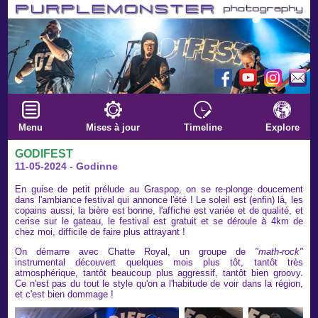
Menu
Mises à jour
Timeline
Explore
GODIFEST
11-05-2024 - Godinne
En guise de petit prélude au Graspop, on se re-plonge doucement
dans l'ambiance festival qui annonce l'été ! Le soleil est (enfin) là, les
copains aussi, la bière est bonne, l'affiche est variée et de qualité, et
cerise sur le gateau, le festival est gratuit et se déroule à 4km de
chez moi, difficile de faire plus attrayant !
On démarre avec Chatte Royal, un groupe de
"math-rock"
instrumental découvert quelques mois plus tôt, tantôt très
atmosphérique, tantôt beaucoup plus aggressif, tantôt bien groovy.
Ce n'est pas du tout le style qu'on a l'habitude de voir dans la région,
et c'est bien dommage !