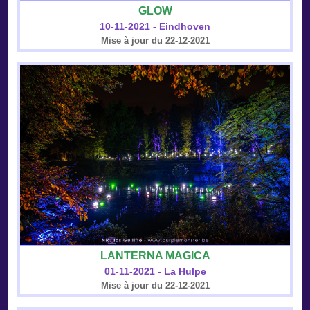
GLOW
10-11-2021 - Eindhoven
Mise à jour du 22-12-2021
LANTERNA MAGICA
01-11-2021 - La Hulpe
Mise à jour du 22-12-2021