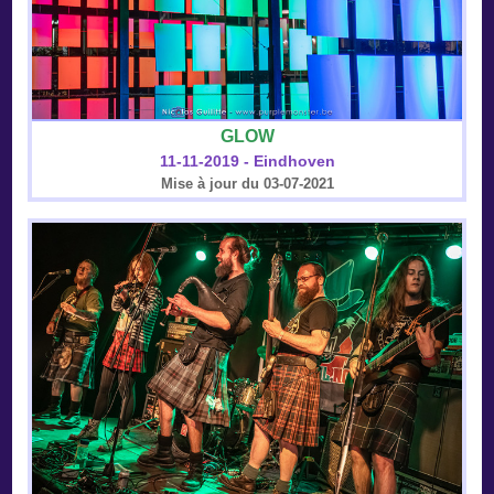
GLOW
11-11-2019 - Eindhoven
Mise à jour du 03-07-2021