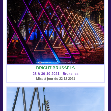
BRIGHT BRUSSELS
28 & 30-10-2021 - Bruxelles
Mise à jour du 22-12-2021