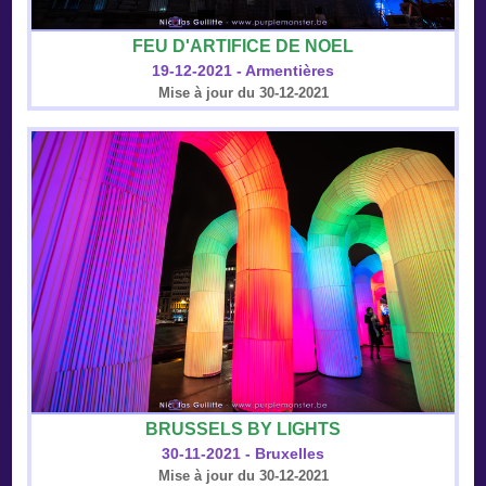
FEU D'ARTIFICE DE NOEL
19-12-2021 - Armentières
Mise à jour du 30-12-2021
BRUSSELS BY LIGHTS
30-11-2021 - Bruxelles
Mise à jour du 30-12-2021