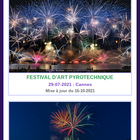
FESTIVAL D'ART PYROTECHNIQUE
29-07-2021 - Cannes
Mise à jour du 16-10-2021