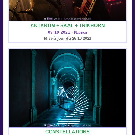
AKTARUM + SKAL + TRIKHORN
03-10-2021 - Namur
Mise à jour du 26-10-2021
CONSTELLATIONS